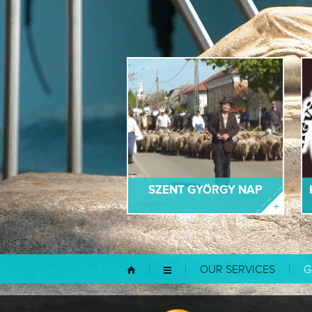
SZENT GYÖRGY NAP
OUR SERVICES
G