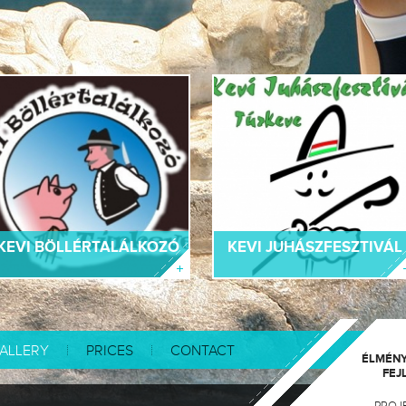
KEVI BÖLLÉRTALÁLKOZÓ
KEVI JUHÁSZFESZTIVÁL
ALLERY
PRICES
CONTACT
ÉLMÉNY
FEJ