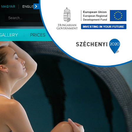
MAGYAR
ENGLISH
DEUTSCH
POLSKI
GALLERY
PRICES
CONTACT