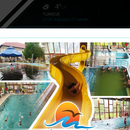
4°
/3°
TÚRKEVE
2026. Augusztus 07. péntek
HÍREK
SZOLGÁLTATÁSAINK
GA