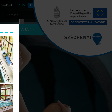
MAGYAR
ENGLISH
DEUTSCH
POLSKI
LÉRIA
ÁRAINK
KAPCSOLAT