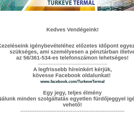
ELŐLEG
Kedves Vendégeink!
SZOLGÁLTATÁSAINK
ÁRAINK
>
É
et, hogy 2024-től az apartman és szálló foglalás
Kezeléseink igénybevételéhez előzetes időpont egyez
éhez előleg fizetése szükséges.
T
szükséges, ami személyesen a pénztárban illetv
az 56/361-534-es telefonszámon lehetséges!
 Kell Előleget Fizetni?
S
----------------------------------------------------------
A legfrissebb híreinkért kérjük,
géken
F
kövesse Facebook oldalunkat!
www.facebook.com/TurkeveTermal
G
0-
Egy jegy, teljes élmény
i
Az Előleg Mértéke
Nálunk minden szolgáltatás egyetlen fürdőjeggyel ig
G
vehető!
 a várható foglalás értékének 30%-át kérjük előlegként
6
----------------------------------------------------------
lőlegfizetés Határideje
nap