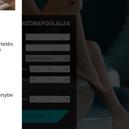
SZOBAFOGLALÁS
rkezés:
tetés
ávozás:
e
zállás:
elnőttek száma:
yerekek száma:
5 éves korig
ngyenes
énybe
yerekek száma:
-18 éves korig
AJÁNLATOT KÉREK