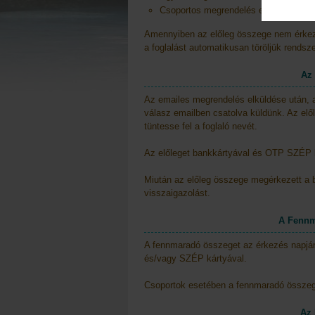
Csoportos megrendelés esetén: 10 m
Amennyiben az előleg összege nem érkezi
a foglalást automatikusan töröljük rendsz
Az 
Az emailes megrendelés elküldése után, a
válasz emailben csatolva küldünk. Az elől
tüntesse fel a foglaló nevét.
Az előleget bankkártyával és OTP SZÉP ká
Miután az előleg összege megérkezett a 
visszaigazolást.
A Fennm
A fennmaradó összeget az érkezés napján 
és/vagy SZÉP kártyával.
Csoportok esetében a fennmaradó összege
Az 