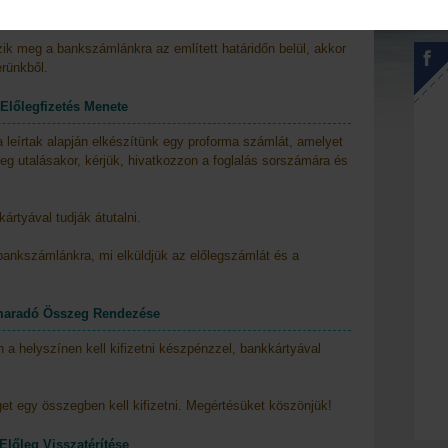
unkanap
k meg a bankszámlánkra az említett határidőn belül, akkor
erünkből.
Előlegfizetés Menete
 leírtak alapján elkészítünk egy proforma számlát, amelyet
eg utalásakor, kérjük, hivatkozzon a foglalás sorszámára és
rtyával tudják átutalni.
bankszámlánkra, mi elküldjük az előlegszámlát és a
aradó Összeg Rendezése
a helyszínen kell kifizetni készpénzzel, bankkártyával
t egy összegben kell kifizetni. Megértésüket köszönjük!
Előleg Visszatérítése