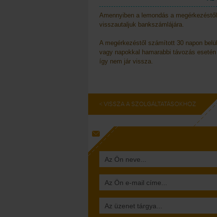
Amennyiben a lemondás a megérkezéstől sz
visszautaljuk bankszámlájára.
A megérkezéstől számított 30 napon belü
vagy napokkal hamarabbi távozás esetén 
így nem jár vissza.
< VISSZA A SZOLGÁLTATÁSOKHOZ