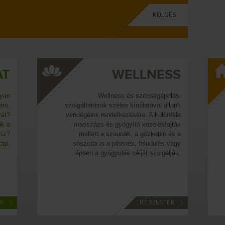
SS
SZÁLLÁSHELY
olási
A hozzánk több napra érkező vendégek
llunk
többféle szálláshely közül választhatnak.
nféle
Kényelmes és tágas Apartmanokat, a
ajták
Szállón komfortos szobákat, a
 és a
Kempingben olcsó Faházakat kínálunk
 vagy
vendégeinknek.
lják.
TEK
RÉSZLETEK