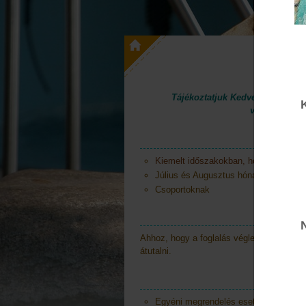
Tájékoztatjuk Kedves Vendégeink
véglegesítés
Mikor
Kiemelt időszakokban, hosszú hétvé
Július és Augusztus hónapokban
Csoportoknak
Ahhoz, hogy a foglalás véglegessé váljon,
átutalni.
Az E
Egyéni megrendelés esetén: 3 munka