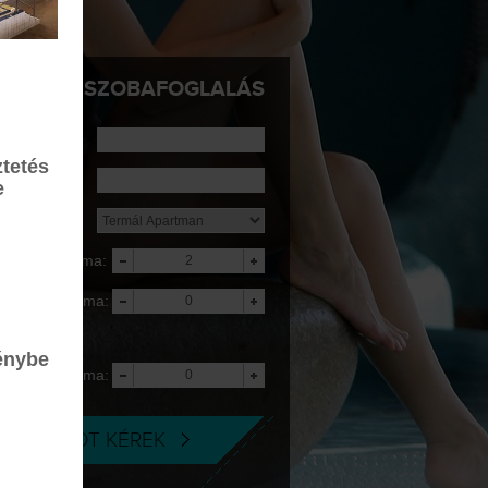
SZOBAFOGLALÁS
rkezés:
tetés
ávozás:
e
zállás:
elnőttek száma:
yerekek száma:
5 éves korig
ngyenes
énybe
yerekek száma:
-18 éves korig
AJÁNLATOT KÉREK