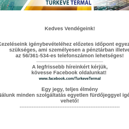
Ingyenes szauna szeánsz 2026.03.26.
Kedves Vendégeink!
HÍREK
É
2026. Március 25. - 00:00
Kezeléseink igénybevételéhez előzetes időpont egyez
UNA SZEÁNSZ 2026. MÁRCIUS 26.
T
szükséges, ami személyesen a pénztárban illetv
az 56/361-534-es telefonszámon lehetséges!
YENES bemutatkozó szaunaszeánszra, ahol a forróság és a
S
tődést nyújt.
----------------------------------------------------------
A legfrissebb híreinkért kérjük,
0%-OS NAP!
F
kövesse Facebook oldalunkat!
sárolhatod meg egész nap.
ázás minden jótékony hatását!
www.facebook.com/TurkeveTermal
G
d minden órában új 15 perces szeánsz veszi kezdetét.
0-
 tartja.
Egy jegy, teljes élmény
i
 361 534
Nálunk minden szolgáltatás egyetlen fürdőjeggyel ig
G
vehető!
6
----------------------------------------------------------
< VISSZA A HÍREKHEZ