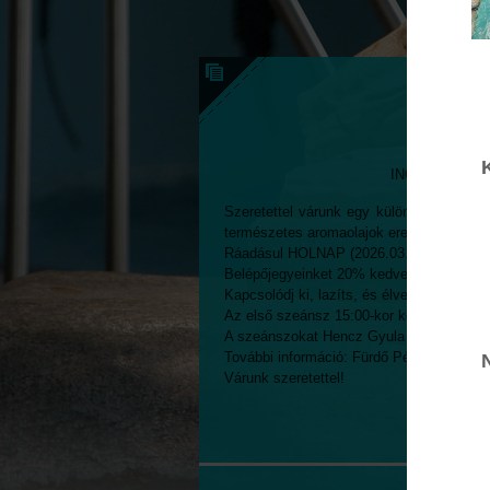
INGYENES SZA
Szeretettel várunk egy különleges, ING
természetes aromaolajok ereje igazi feltöl
Ráadásul HOLNAP (2026.03.26.-án ) 2
Belépőjegyeinket 20% kedvezménnyel vá
Kapcsolódj ki, lazíts, és élvezd a szaun
Az első szeánsz 15:00-kor kezdődik. Maj
A szeánszokat Hencz Gyula szaunamester
További információ: Fürdő Pénztár: 36 56
Várunk szeretettel!