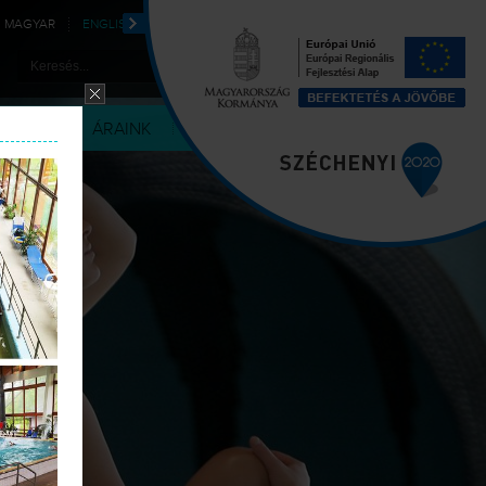
MAGYAR
ENGLISH
DEUTSCH
POLSKI
LÉRIA
ÁRAINK
KAPCSOLAT