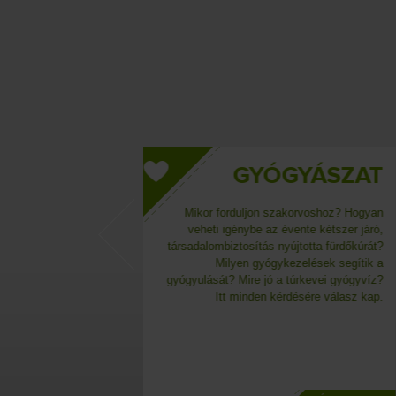
ÓGYÁSZAT
WELLNE
 szakorvoshoz? Hogyan
Wellness és szépségápo
az évente kétszer járó,
szolgáltatások széles kínálatával ál
s nyújtotta fürdőkúrát?
vendégeink rendelkezésére. A külön
gykezelések segítik a
masszázs és gyógyító kezelésfa
ó a túrkevei gyógyvíz?
mellett a szaunák, a gőzkabin 
 kérdésére válasz kap.
sószoba is a pihenés, felüdülés 
éppen a gyógyulás célját szolgál