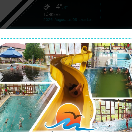
4°
/3°
TÚRKEVE
2026. Augusztus 08. szombat
HÍREK
SZOLGÁLTATÁSAINK
GA