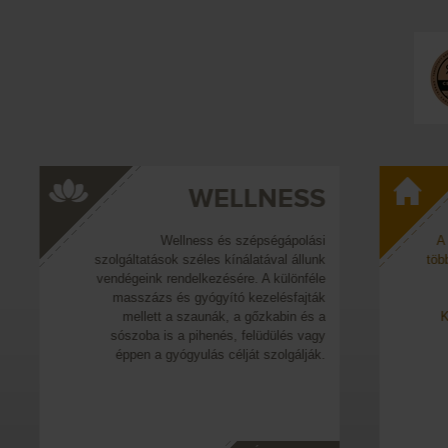
SS
SZÁLLÁSHELY
lási
A hozzánk több napra érkező vendégek
lunk
többféle szálláshely közül választhatnak.
féle
Kényelmes és tágas Apartmanokat, a
jták
Szállón komfortos szobákat, a
és a
Kempingben olcsó Faházakat kínálunk
vagy
vendégeinknek.
ják.