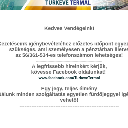
Munkatársakat keresünk!
Kedves Vendégeink!
HÍREK
É
2024. Július 04. - 00:00
Kezeléseink igénybevételéhez előzetes időpont egyez
T
szükséges, ami személyesen a pénztárban illetv
az 56/361-534-es telefonszámon lehetséges!
S
----------------------------------------------------------
A legfrissebb híreinkért kérjük,
F
kövesse Facebook oldalunkat!
www.facebook.com/TurkeveTermal
G
0-
Egy jegy, teljes élmény
i
Nálunk minden szolgáltatás egyetlen fürdőjeggyel ig
G
vehető!
6
----------------------------------------------------------