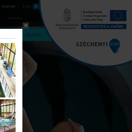
MAGYAR
ENGLISH
DEUTSCH
POLSKI
LÉRIA
ÁRAINK
KAPCSOLAT