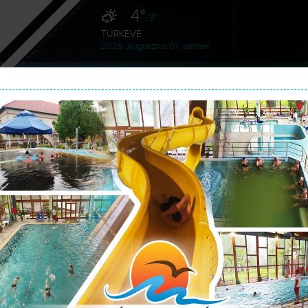
4°
/3°
TÚRKEVE
2026. Augusztus 07. péntek
HÍREK
SZOLGÁLTATÁSAINK
GA