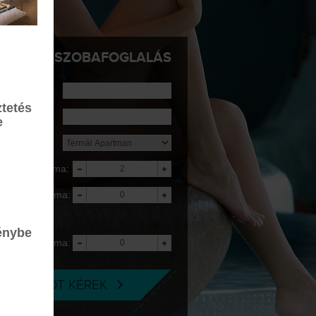
SZOBAFOGLALÁS
rkezés:
tetés
ávozás:
e
zállás:
elnőttek száma:
yerekek száma:
5 éves korig
ngyenes
énybe
yerekek száma:
-18 éves korig
AJÁNLATOT KÉREK