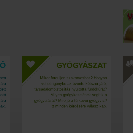
DŐ
GYÓGYÁSZAT
kben
Mikor forduljon szakorvoshoz? Hogyan
mára
veheti igénybe az évente kétszer járó,
dett
társadalombiztosítás nyújtotta fürdőkúrát?
ható
Milyen gyógykezelések segítik a
mára
gyógyulását? Mire jó a túrkevei gyógyvíz?
nak.
Itt minden kérdésére válasz kap.