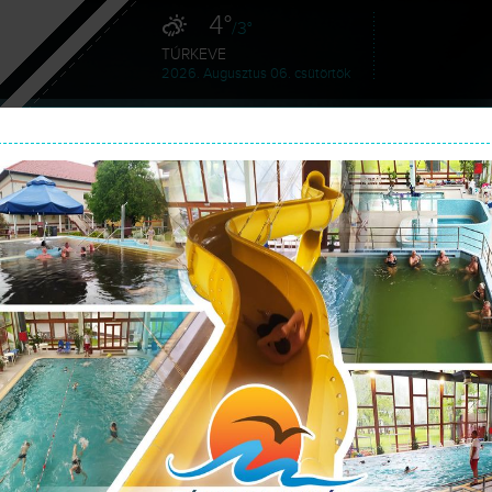
4°
/3°
TÚRKEVE
2026. Augusztus 06. csütörtök
HÍREK
SZOLGÁLTATÁSAINK
GA