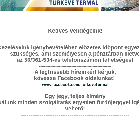
IDŐJÁRÁS
Kedves Vendégeink!
METEOROLÓGIAI ADATOK, KÖZVETLENÜL TÚRKEVÉRŐL.
É
Kezeléseink igénybevételéhez előzetes időpont egyez
T
szükséges, ami személyesen a pénztárban illetv
az 56/361-534-es telefonszámon lehetséges!
S
----------------------------------------------------------
A legfrissebb híreinkért kérjük,
F
kövesse Facebook oldalunkat!
www.facebook.com/TurkeveTermal
G
0-
Egy jegy, teljes élmény
i
Nálunk minden szolgáltatás egyetlen fürdőjeggyel ig
G
vehető!
6
----------------------------------------------------------