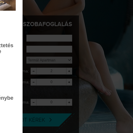
SZOBAFOGLALÁS
rkezés:
tetés
ávozás:
e
zállás:
elnőttek száma:
yerekek száma:
5 éves korig
ngyenes
énybe
yerekek száma:
-18 éves korig
AJÁNLATOT KÉREK