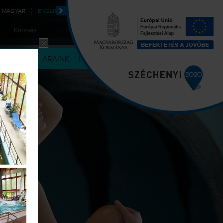
MAGYAR
ENGLISH
DEUTSCH
POLSKI
LÉRIA
ÁRAINK
KAPCSOLAT