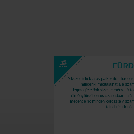
FÜR
A közel 5 hektáros parkosított fürdőn
mindenki megtalálhatja a szá
legmegfelelőbb vizes élményt. A fe
élményfürdőben és szabadban talál
medencéink minden korosztály szá
felüdülést kínál