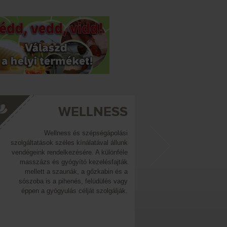
WELLNESS
SZ
Wellness és szépségápolási
A hozzánk töb
szolgáltatások széles kínálatával állunk
többféle szállás
vendégeink rendelkezésére. A különféle
Kényelmes é
masszázs és gyógyító kezelésfajták
Száll
mellett a szaunák, a gőzkabin és a
Kempingben o
sószoba is a pihenés, felüdülés vagy
éppen a gyógyulás célját szolgálják.