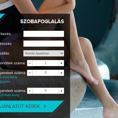
SZOBAFOGLALÁS
rkezés:
ávozás:
zállás:
elnőttek száma:
yerekek száma:
5 éves korig
ngyenes
yerekek száma:
-18 éves korig
AJÁNLATOT KÉREK