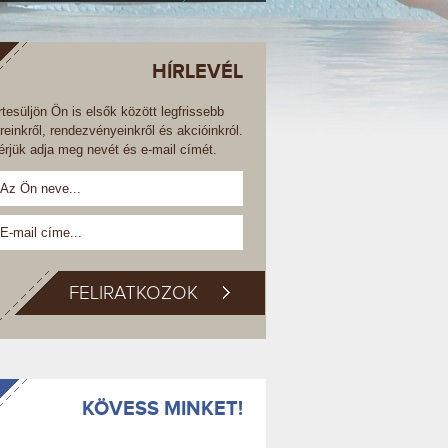
HÍRLEVÉL
rtesüljön Ön is elsők között legfrissebb
íreinkről, rendezvényeinkről és akcióinkról.
érjük adja meg nevét és e-mail címét.
FELIRATKOZOK
KÖVESS MINKET!