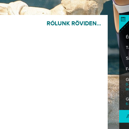
RÓLUNK RÖVIDEN...
É
T
S
F
G
0-
i
G
6