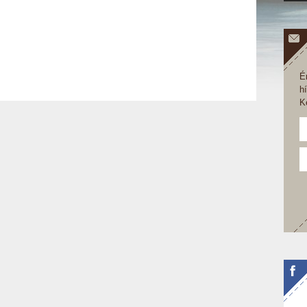
É
h
K