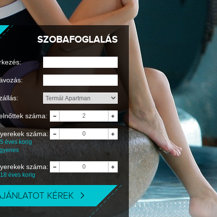
SZOBAFOGLALÁS
rkezés:
ávozás:
zállás:
elnőttek száma:
yerekek száma:
5 éves korig
ngyenes
yerekek száma:
-18 éves korig
AJÁNLATOT KÉREK