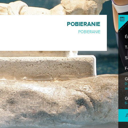
POBIERANIE
POBIERANIE
É
T
S
F
G
0-
i
G
6