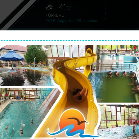
4°
/3°
TÚRKEVE
2026. Augusztus 08. szombat
HÍREK
SZOLGÁLTATÁSAINK
GA