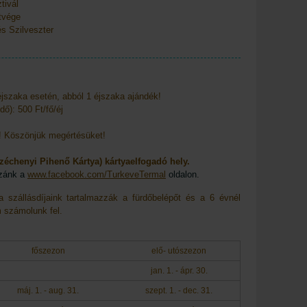
ivál
vége
s Szilveszter
éjszaka esetén, abból 1 éjszaka ajándék!
dő): 500 Ft/fő/éj
i! Köszönjük megértésüket!
échenyi Pihenő Kártya) kártyaelfogadó hely.
nk a
www.facebook.com/TurkeveTermal
oldalon.
a szállásdíjaink tartalmazzák a fürdőbelépőt és a 6 évnél
m számolunk fel.
főszezon
elő- utószezon
jan. 1. - ápr. 30.
máj. 1. - aug. 31.
szept. 1. - dec. 31.