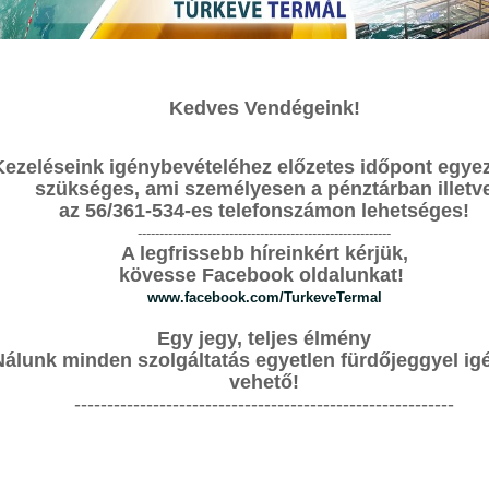
SZÁLLÁSHELYEK
Kedves Vendégeink!
SZOLGÁLTATÁSAINK
ÁRAINK
>
É
Kezeléseink igénybevételéhez előzetes időpont egyez
T
szükséges, ami személyesen a pénztárban illetv
epció
az 56/361-534-es telefonszámon lehetséges!
S
----------------------------------------------------------
A legfrissebb híreinkért kérjük,
F
 Faházaink érkezés napján 15 órától, távozás napján 9
kövesse Facebook oldalunkat!
e.
www.facebook.com/TurkeveTermal
G
0-
Egy jegy, teljes élmény
i
Nálunk minden szolgáltatás egyetlen fürdőjeggyel ig
G
vehető!
6
----------------------------------------------------------
 Faház Kemping
R
I
T
ecski
fjúsági
ábor