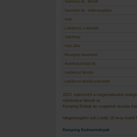
Személyi díj - felnőtt
Személyi díj - diák/nyugdíjas
Autó
Lakókocsi, Lakóautó
Sátorhely
Házi állat
Mosógép használat
Áramhasználati díj
Lakókocsi tárolás
Lakókocsi tárolás parcellán
2023. márciustól a megemelkedett energi
mérőórával láttunk el.
Kemping Klubok és csoportok részére k
Idegenforgalmi adó (,mely 18 éves kortól f
Kemping Kedvezmények