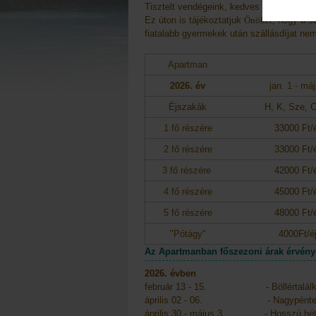
Tisztelt vendégeink, kedves szülők, nagy
Ez úton is tájékoztatjuk
Önöket
, hogy a s
fiatalabb gyermekek után szállásdíjat ne
Apartman
2026. év
jan. 1 - má
Éjszakák
H, K, Sze, 
1 fő részére
33000 Ft/
2 fő részére
33000 Ft/
3 fő részére
42000 Ft/
4 fő részére
45000 Ft/
5 fő részére
48000 Ft/
"Pótágy"
4000Ft/é
Az Apartmanban főszezoni árak érvénye
2026. évben
február 13 - 15. - Böllértalál
április 02 - 06. - Nagypéntek
április 30 - május 3. - Hosszú hé