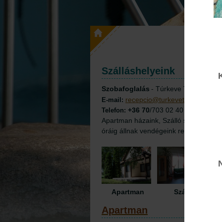
Szálláshelyeink
Szobafoglalás
- Túrkeve Termál Rec
recepcio@turkevetermal.hu
E-mail:
+36 70
/703 02 40
Telefon
:
Apartman házaink, Szálló szobáink és
óráig állnak vendégeink rendelkezésér
Apartman Szálló
Apartman