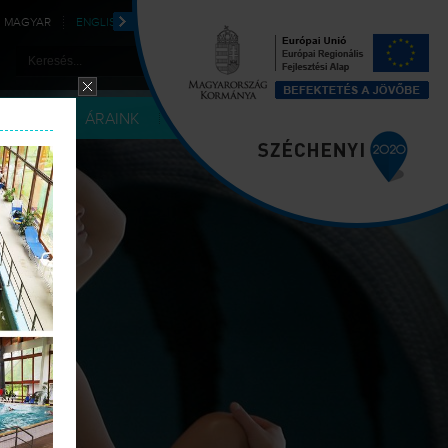
MAGYAR
ENGLISH
DEUTSCH
POLSKI
LÉRIA
ÁRAINK
KAPCSOLAT