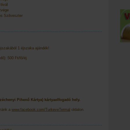
ivál
vége
s Szilveszter
éjszakából 1 éjszaka ajándék!
dő): 500 Ft/fő/éj
échenyi Pihenő Kártya) kártyaelfogadó hely.
nk a
www.facebook.com/TurkeveTermal
oldalon.