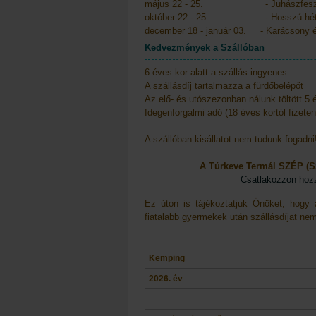
május 22 - 25. - Juhászfeszt
október 22 - 25. - Hosszú hét
december 18 - január 03. - Karácsony é
Kedvezmények a Szállóban
6 éves kor alatt a szállás ingyenes
A szállásdíj tartalmazza a fürdőbelépőt
Az elő- és utószezonban nálunk töltött 5 
Idegenforgalmi adó (18 éves kortól fizeten
A szállóban kisállatot nem tudunk fogadn
A Túrkeve Termál SZÉP (Sz
Csatlakozzon hozzá
Ez úton is tájékoztatjuk Önöket, hogy 
fiatalabb gyermekek után szállásdíjat ne
Kemping
2026. év