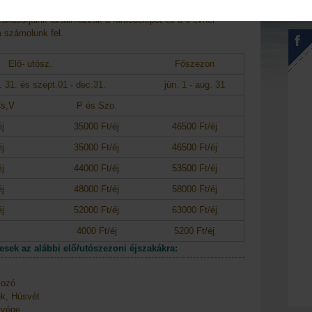
szülők!
zállásdíjaink tartalmazzák a fürdőbelépőt és a 6 évnél
m számolunk fel.
Elő- utósz.
Főszezon
j. 31. és
szept.01 - dec.31.
jún. 1 - aug. 31
Cs,V
P és Szo.
éj
35000 Ft/éj
46500 Ft/éj
éj
35000 Ft/éj
46500 Ft/éj
éj
44000 Ft/éj
53500 Ft/éj
éj
48000 Ft/éj
58000 Ft/éj
éj
52000 Ft/éj
63000 Ft/éj
j
4000 Ft/éj
5200 Ft/éj
sek az alábbi elő/utószezoni éjszakákra:
kozó
, Húsvét
tvége