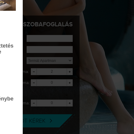
SZOBAFOGLALÁS
rkezés:
tetés
ávozás:
e
zállás:
elnőttek száma:
yerekek száma:
5 éves korig
ngyenes
énybe
yerekek száma:
-18 éves korig
AJÁNLATOT KÉREK