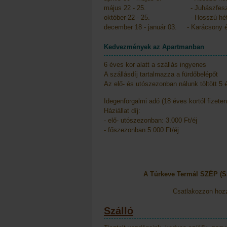
május 22 - 25. - Juhászfeszt
október 22 - 25. - Hosszú hét
december 18 - január 03. - Karácsony é
Kedvezmények az Apartmanban
6 éves kor alatt a szállás ingyenes
A szállásdíj tartalmazza a fürdőbelépőt
Az elő- és utószezonban nálunk töltött 5 
Idegenforgalmi adó (18 éves kortól fizeten
Háziállat díj:
- elő- utószezonban: 3.000 Ft/éj
- főszezonban 5.000 Ft/éj
A Túrkeve Termál SZÉP (Sz
Csatlakozzon hozzá
Szálló