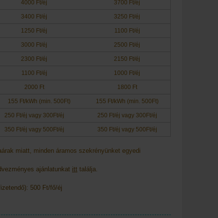
4000 Ft/éj
3700 Ft/éj
3400 Ft/éj
3250 Ft/éj
1250 Ft/éj
1100 Ft/éj
3000 Ft/éj
2500 Ft/éj
2300 Ft/éj
2150 Ft/éj
1100 Ft/éj
1000 Ft/éj
2000 Ft
1800 Ft
155 Ft/kWh (min. 500Ft)
155 Ft/kWh (min. 500Ft)
250 Ft/éj vagy 300Ft/éj
250 Ft/éj vagy 300Ft/éj
350 Ft/éj vagy 500Ft/éj
350 Ft/éj vagy 500Ft/éj
aárak miatt, minden áramos szekrényünket egyedi
edvezményes ajánlatunkat
i
tt
találja.
izetendő): 500 Ft/fő/éj