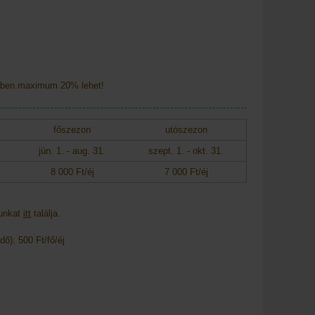
tben maximum 20% lehet!
főszezon
utószezon
jún. 1. - aug. 31.
szept. 1. - okt. 31.
8 000 Ft/éj
7 000 Ft/éj
tunkat
itt
találja.
dő): 500 Ft/fő/éj