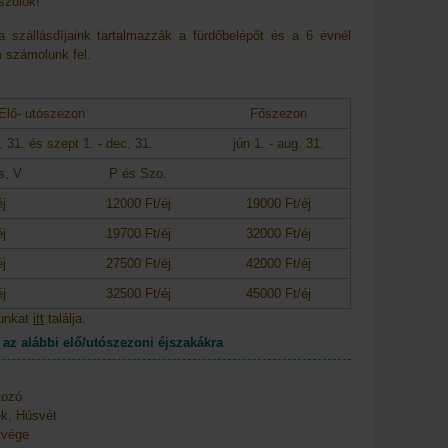
szülők!
a szállásdíjaink tartalmazzák a fürdőbelépőt és a 6 évnél
m számolunk fel.
Elő- utószezon
Főszezon
j. 31. és
szept 1. - dec. 31.
jún 1. - aug. 31.
s, V
P és Szo.
j
12000 Ft/éj
19000 Ft/éj
j
19700 Ft/éj
32000 Ft/éj
j
27500 Ft/éj
42000 Ft/éj
j
32500 Ft/éj
45000 Ft/éj
tunkat
itt
találja.
az alábbi elő/utószezoni éjszakákra
kozó
, Húsvét
tvége