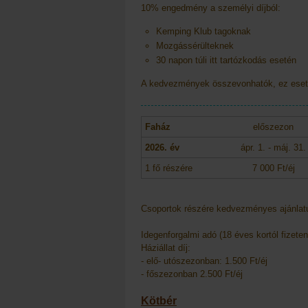
10% engedmény a személyi díjból:
Kemping Klub tagoknak
Mozgássérülteknek
30 napon túli itt tartózkodás esetén
A kedvezmények összevonhatók, ez ese
Faház
előszezon
2026. év
ápr. 1. - máj. 31.
1 fő részére
7 000 Ft/éj
Csoportok részére kedvezményes ajánla
Idegenforgalmi adó (18 éves kortól fizeten
Háziállat díj:
- elő- utószezonban: 1.500 Ft/éj
- főszezonban 2.500 Ft/éj
Kötbér