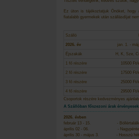
Tisztelt vendégeink, kedves szülők, nagy
Ez úton is tájékoztatjuk Önöket, hogy 
fiatalabb gyermekek után szállásdíjat ne
Szálló
2026. év
jan. 1. - má
Éjszakák
H, K, Sze, C
1 fő részére
10500 Ft/é
2 fő részére
17500 Ft/é
3 fő részére
25000 Ft/é
4 fő részére
29500 Ft/é
Csoportok részére kedvezményes ajánla
A Szállóban főszezoni árak érvényesek 
2026. évben
február 13 - 15. - Böllértalál
április 02 - 06. - Nagypéntek
április 30 - május 3. - Hosszú hé